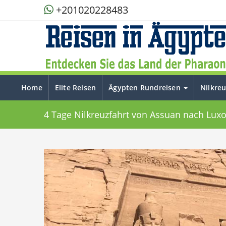
+201020228483
Home
Elite Reisen
Ägypten Rundreisen
Nilkre
4 Tage Nilkreuzfahrt von Assuan nach Luxo