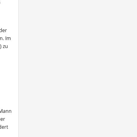
s
der
n. Im
) zu
 Mann
her
dert