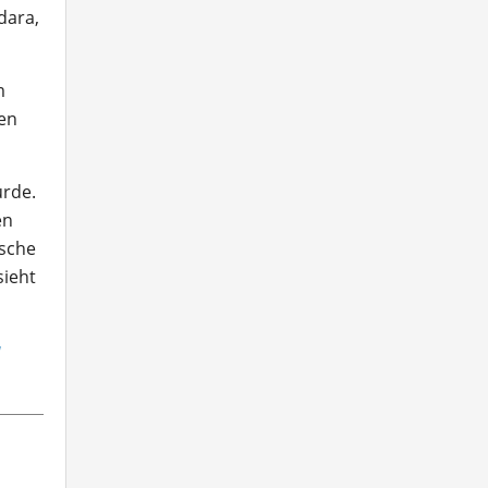
dara,
m
ten
urde.
en
ische
sieht
u