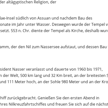
der altägyptischen Religion, der
lae-Insel südlich von Assuan und nachdem Bau des
ate im Jahr unter Wasser. Deswegen wurde der Tempel 
rsetzt. 553 n. Chr. diente der Tempel als Kirche, deshalb wu
mm, der den Nil zum Nassersee aufstaut, und dessen Bau v
dent Nasser veranlasst und dauerte von 1960 bis 1971,
der Welt, 500 km lang und 32 Km breit, an der breitesten S
und 111 Meter hoch, an der Sohle 980 Meter und an der Kr
ff zurückgebracht. Genießen Sie den ersten Abend in
es Nilkreuzfahrtschiffes und freuen Sie sich auf die nächs