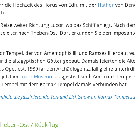
Jahr die Hochzeit des Horus von Edfu mit der
Hathor
von Den
th.
eise weiter Richtung Luxor, wo das Schiff anlegt. Nach de
iseleiter nach Theben-Ost. Dort erkunden Sie den imposan
or Tempel, der von Amemophis III. und Ramses II. erbaut w
ür die altägyptischen Götter gebaut. Damals feierten die Alt
as Opetfest. 1989 fanden Archäologen zufällig eine unterird
 jetzt im
Luxor Museum
ausgestellt sind. Am Luxor Tempel 
xor Tempel mit dem Karnak Tempel damals verbunden hat.
nheit, die faszinierende Ton-und Lichtshow im Karnak Tempel z
heben-Ost / Rückflug