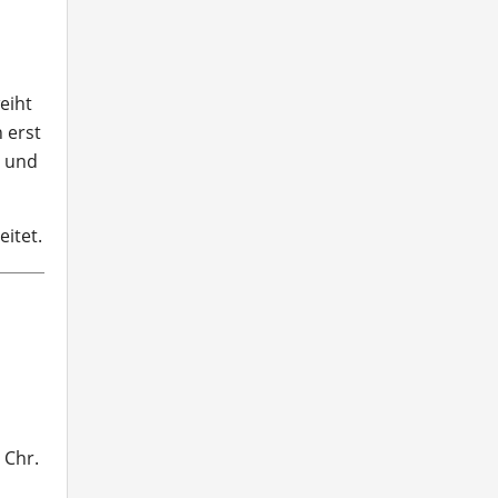
eiht
 erst
t und
eitet.
 Chr.