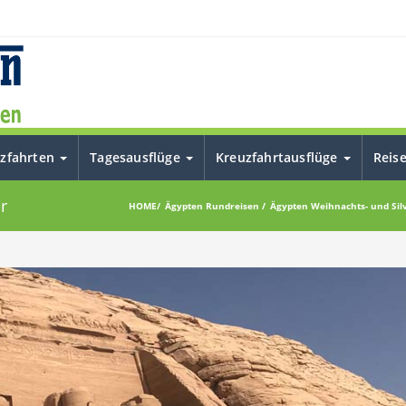
uzfahrten
Tagesausflüge
Kreuzfahrtausflüge
Reis
r
HOME
Ägypten Rundreisen
Ägypten Weihnachts- und Sil