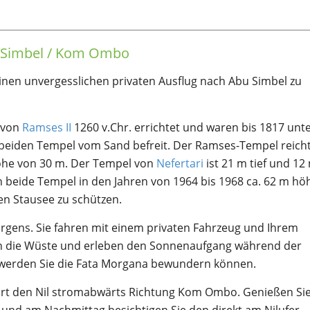
u Simbel / Kom Ombo
einen unvergesslichen privaten Ausflug nach Abu Simbel zu
 von
Ramses II
1260 v.Chr. errichtet und waren bis 1817 unt
e beiden Tempel vom Sand befreit. Der Ramses-Tempel reich
Höhe von 30 m. Der Tempel von
Nefertari
ist 21 m tief und 12
eide Tempel in den Jahren von 1964 bis 1968 ca. 62 m hö
en Stausee zu schützen.
rgens. Sie fahren mit einem privaten Fahrzeug und Ihrem
ch die Wüste und erleben den Sonnenaufgang während der
 werden Sie die Fata Morgana bewundern können.
ährt den Nil stromabwärts Richtung Kom Ombo. Genießen Sie