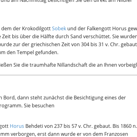
und am Nachmittag besichtigen Sie den direkt am Nilufer
n dem der Krokodilgott
Sobek
und der Falkengott Horus gew
eit bis über die Hälfte durch Sand verschüttet. Sie wurden
urde zur der griechischen Zeit von 304 bis 31 v. Chr. gebau
 um den Tempel gefunden.
eßen Sie die traumhafte Nillandschaft die an Ihnen vorbeigl
n Bord, dann steht zunächst die Besichtigung eines der
Programm. Sie besuchen
gott
Horus
Behdeti von 237 bis 57 v. Chr. gebaut. Bis 1860 n.
amm verborgen, erst dann wurde er von dem Franzosen