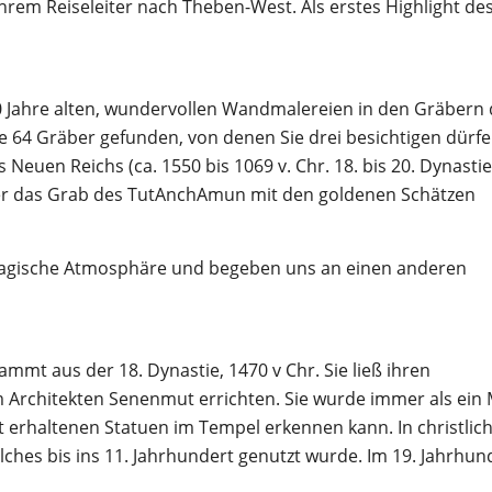
hrem Reiseleiter nach Theben-West. Als erstes Highlight de
0 Jahre alten, wundervollen Wandmalereien in den Gräbern 
e 64 Gräber gefunden, von denen Sie drei besichtigen dürfe
 Neuen Reichs (ca. 1550 bis 1069 v. Chr. 18. bis 20. Dynastie
ter das Grab des TutAnchAmun mit den goldenen Schätzen
 magische Atmosphäre und begeben uns an einen anderen
ammt aus der 18. Dynastie, 1470 v Chr. Sie ließ ihren
Architekten Senenmut errichten. Sie wurde immer als ein
t erhaltenen Statuen im Tempel erkennen kann. In christlic
lches bis ins 11. Jahrhundert genutzt wurde. Im 19. Jahrhun