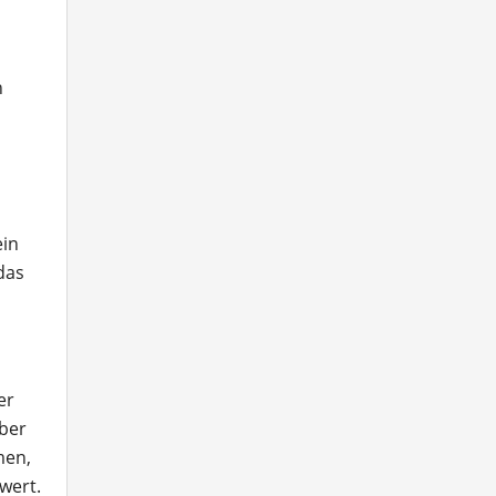
n
ein
das
er
ber
men,
wert.