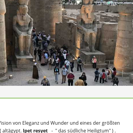
e Vision von Eleganz und Wunder und eines der größten
( altägypt.
Ipet resyet
- " das südliche Heiligtum" ) .