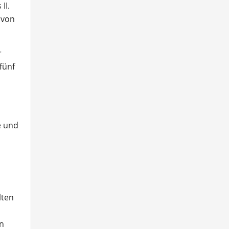
II.
 von
r
fünf
e und
lten
en