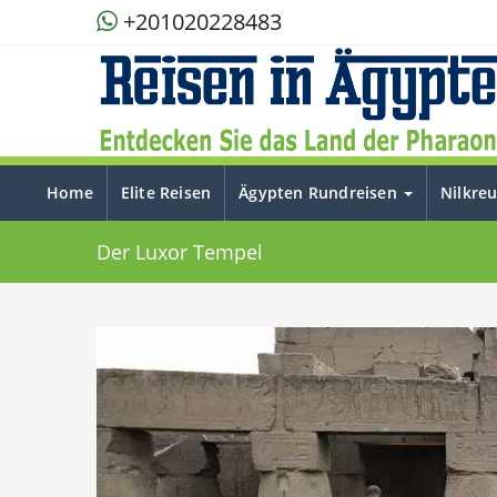
+201020228483
Home
Elite Reisen
Ägypten Rundreisen
Nilkre
Der Luxor Tempel