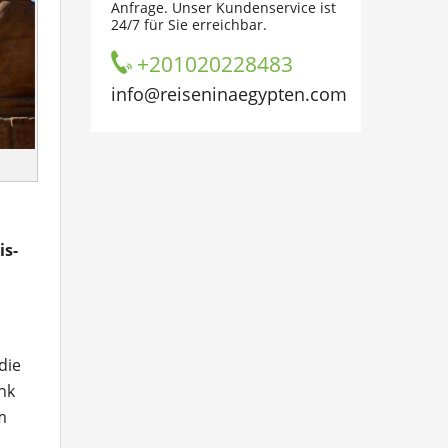
Anfrage. Unser Kundenservice ist
24/7 für Sie erreichbar.
+201020228483
info@reiseninaegypten.com
is-
die
nk
m