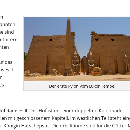
rn
nannten
e sind
ethitern
chten
uf das
ses II.
en
es
Der erste Pylon vom Luxor Tempel
of Ramses II. Der Hof ist mit einer doppelten Kolonnade
n mit geschlossenem Kapitell. Im westlichen Teil steht ein
er Königin Hatschepsut. Die drei Räume sind für die Götter 