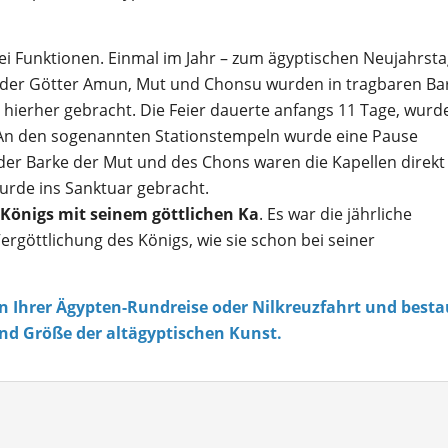
ei Funktionen. Einmal im Jahr – zum ägyptischen Neujahrsta
 der Götter Amun, Mut und Chonsu wurden in tragbaren Ba
hierher gebracht. Die Feier dauerte anfangs 11 Tage, wurd
t. An den sogenannten Stationstempeln wurde eine Pause
l der Barke der Mut und des Chons waren die Kapellen direkt
urde ins Sanktuar gebracht.
 Königs mit seinem göttlichen Ka
. Es war die jährliche
rgöttlichung des Königs, wie sie schon bei seiner
 Ihrer Ägypten-Rundreise oder Nilkreuzfahrt und best
und Größe der altägyptischen Kunst.