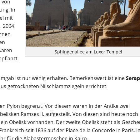
n von
ung. In
el mit
. 2004
ernen
ten
 waren
Sphingenallee am Luxor Tempel
pflanzt.
gab ist nur wenig erhalten. Bemerkenswert ist eine
Serap
 aus getrockneten Nilschlammziegeln errichtet.
n Pylon begrenzt. Vor diesem waren in der Antike zwei
belisken Ramses II. aufgestellt. Von diesen sind heute noch 
 ein Obelisk vorhanden. Der zweite Obelisk steht als Gesche
nkreich seit 1836 auf der Place de la Concorde in Paris. I
r für die Alabastermoschee in Kairo.