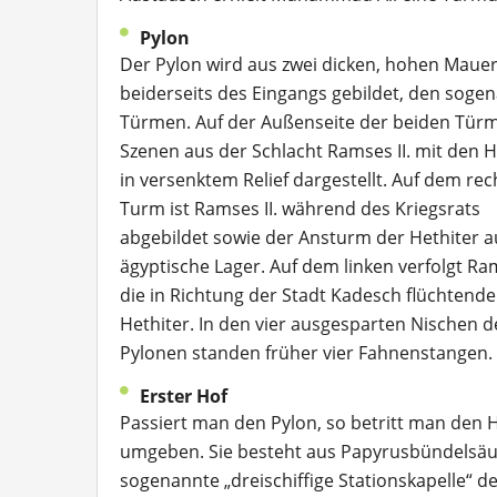
Pylon
Der Pylon wird aus zwei dicken, hohen Maue
beiderseits des Eingangs gebildet, den soge
Türmen. Auf der Außenseite der beiden Türm
Szenen aus der Schlacht Ramses II. mit den H
in versenktem Relief dargestellt. Auf dem re
Turm ist Ramses II. während des Kriegsrats
abgebildet sowie der Ansturm der Hethiter a
ägyptische Lager. Auf dem linken verfolgt Ram
die in Richtung der Stadt Kadesch flüchtend
Hethiter. In den vier ausgesparten Nischen d
Pylonen standen früher vier Fahnenstangen.
Erster Hof
Passiert man den Pylon, so betritt man den H
umgeben. Sie besteht aus Papyrusbündelsäule
sogenannte „dreischiffige Stationskapelle“ d