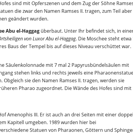
fes sind mit Opferszenen und dem Zug der Söhne Ramses 
tatuen die zwar den Namen Ramses II. tragen, zum Teil aber
amen geändert wurden.
e Abu el-Haggag
überbaut. Unter Ihr befindet sich, in eine
rtsheiligen von Luxor Abu el-Haggag
. Die Moschee steht etwa 
res Baus der Tempel bis auf dieses Niveau verschüttet war.
ne Säulenkolonnade mit 7 mal 2 Papyrusbündelsäulen mit
ingang stehen links und rechts jeweils eine Pharaonenstatu
n. Obgleich sie den Namen Ramses II. tragen, werden sie
m früheren Pharao zugeordnet. Die Wände des Hofes sind mit
f Amenophis III. Er ist auch an drei Seiten mit einer doppe
em Kapitell umgeben. 1989 wurden hier bei
e verschiedene Statuen von Pharaonen, Göttern und Sphing