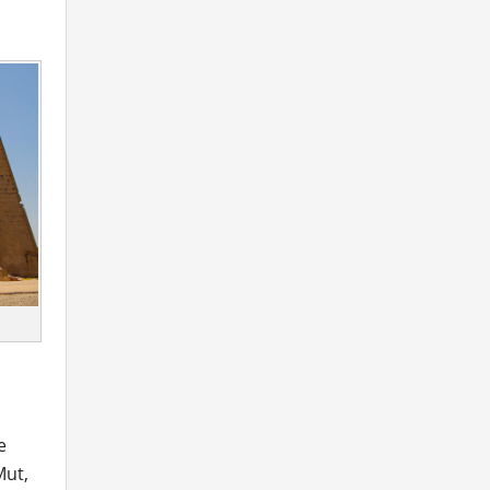
e
Mut,