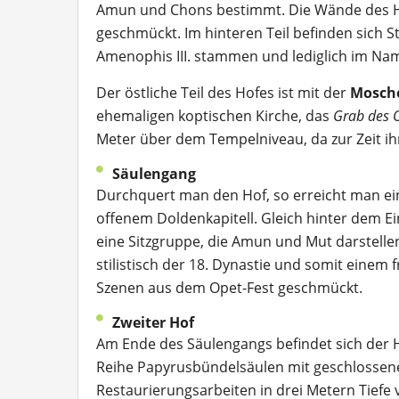
Amun und Chons bestimmt. Die Wände des Ho
geschmückt. Im hinteren Teil befinden sich S
Amenophis III. stammen und lediglich im N
Der östliche Teil des Hofes ist mit der
Mosche
ehemaligen koptischen Kirche, das
Grab des O
Meter über dem Tempelniveau, da zur Zeit ih
Säulengang
Durchquert man den Hof, so erreicht man ei
offenem Doldenkapitell. Gleich hinter dem E
eine Sitzgruppe, die Amun und Mut darstelle
stilistisch der 18. Dynastie und somit eine
Szenen aus dem Opet-Fest geschmückt.
Zweiter Hof
Am Ende des Säulengangs befindet sich der Ho
Reihe Papyrusbündelsäulen mit geschlossen
Restaurierungsarbeiten in drei Metern Tief