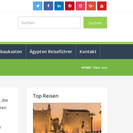
ebaukasten
Ägypten Reiseführer
Kontakt
HOME
Über uns
Top Reisen
, die
uren
n