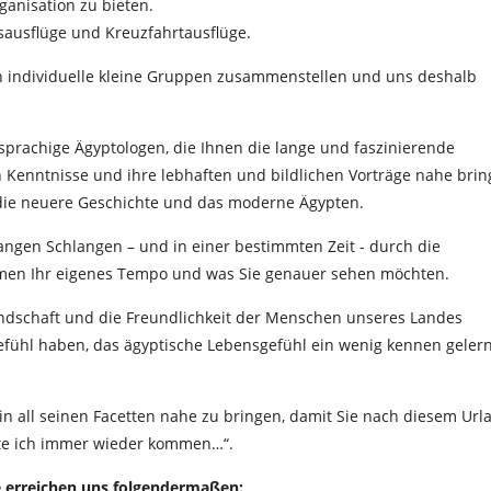
ganisation zu bieten.
esausflüge und Kreuzfahrtausflüge.
ch individuelle kleine Gruppen zusammenstellen und uns deshalb
chsprachige Ägyptologen, die Ihnen die lange und faszinierende
 Kenntnisse und ihre lebhaften und bildlichen Vorträge nahe brin
 die neuere Geschichte und das moderne Ägypten.
langen Schlangen – und in einer bestimmten Zeit - durch die
men Ihr eigenes Tempo und was Sie genauer sehen möchten.
eundschaft und die Freundlichkeit der Menschen unseres Landes
efühl haben, das ägyptische Lebensgefühl ein wenig kennen gelern
 in all seinen Facetten nahe zu bringen, damit Sie nach diesem Url
hte ich immer wieder kommen…“.
e erreichen uns folgendermaßen: