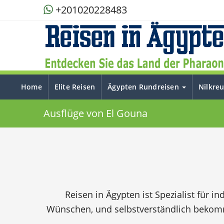
+201020228483
Home
Elite Reisen
Ägypten Rundreisen
Nilkre
Ausflüge von El Gouna
Reisen in Ägypten ist Spezialist für i
Wünschen, und selbstverständlich bekomm